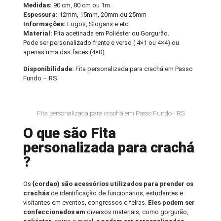
Medidas:
90 cm, 80 cm ou 1m.
Espessura:
12mm, 15mm, 20mm ou 25mm
Informações:
Logos, Slogans e etc.
Material:
Fita acetinada em Poliéster ou Gorgurão.
Pode ser personalizado frente e verso ( 4×1 ou 4×4) ou
apenas uma das faces (4×0).
Disponibilidade:
Fita personalizada para crachá em Passo
Fundo – RS
Fita personalizada para crachá em Passo Fundo - RS
O que são Fita
personalizada para crachá
?
Os
{cordao) são acessórios utilizados para prender os
crachás
de identificação de funcionários, estudantes e
visitantes em eventos, congressos e feiras.
Eles podem ser
confeccionados em
diversos materiais, como gorgurão,