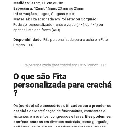
Medidas:
90 cm, 80 cm ou 1m.
Espessura:
12mm, 15mm, 20mm ou 25mm
Informações:
Logos, Slogans e etc.
Material:
Fita acetinada em Poliéster ou Gorgurão.
Pode ser personalizado frente e verso ( 4×1 ou 4×4) ou
apenas uma das faces (4×0).
Disponibilidade:
Fita personalizada para crachá em Pato
Branco – PR
Fita personalizada para crachá em Pato Branco - PR
O que são Fita
personalizada para crachá
?
Os
{cordao) são acessórios utilizados para prender os
crachás
de identificação de funcionários, estudantes e
visitantes em eventos, congressos e feiras.
Eles podem ser
confeccionados em
diversos materiais, como gorgurão,