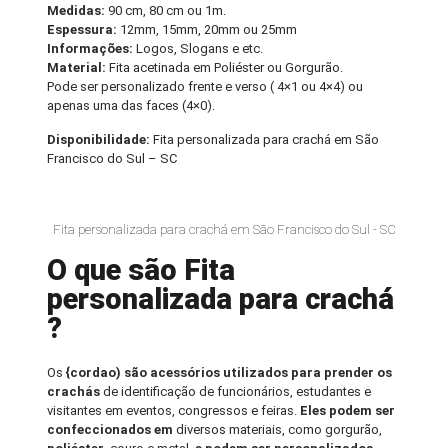
Medidas:
90 cm, 80 cm ou 1m.
Espessura:
12mm, 15mm, 20mm ou 25mm
Informações:
Logos, Slogans e etc.
Material:
Fita acetinada em Poliéster ou Gorgurão.
Pode ser personalizado frente e verso ( 4×1 ou 4×4) ou
apenas uma das faces (4×0).
Disponibilidade:
Fita personalizada para crachá em São
Francisco do Sul – SC
Fita personalizada para crachá em São Francisco do Sul - SC
O que são Fita
personalizada para crachá
?
Os
{cordao) são acessórios utilizados para prender os
crachás
de identificação de funcionários, estudantes e
visitantes em eventos, congressos e feiras.
Eles podem ser
confeccionados em
diversos materiais, como gorgurão,