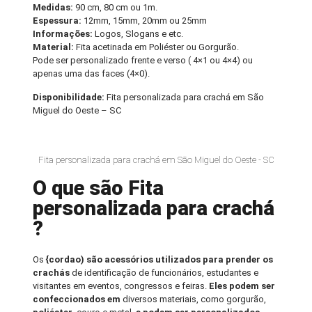
Medidas:
90 cm, 80 cm ou 1m.
Espessura:
12mm, 15mm, 20mm ou 25mm
Informações:
Logos, Slogans e etc.
Material:
Fita acetinada em Poliéster ou Gorgurão.
Pode ser personalizado frente e verso ( 4×1 ou 4×4) ou
apenas uma das faces (4×0).
Disponibilidade:
Fita personalizada para crachá em São
Miguel do Oeste – SC
Fita personalizada para crachá em São Miguel do Oeste - SC
O que são Fita
personalizada para crachá
?
Os
{cordao) são acessórios utilizados para prender os
crachás
de identificação de funcionários, estudantes e
visitantes em eventos, congressos e feiras.
Eles podem ser
confeccionados em
diversos materiais, como gorgurão,