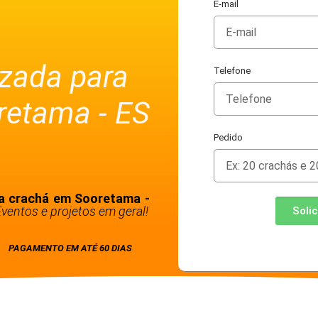
E-mail
izada para
Telefone
retama - ES
Pedido
ra crachá em Sooretama -
ventos e projetos em geral!
Soli
PAGAMENTO EM ATÉ 60 DIAS