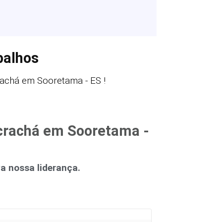
balhos
achá em Sooretama - ES !
 crachá em Sooretama -
 nossa liderança.