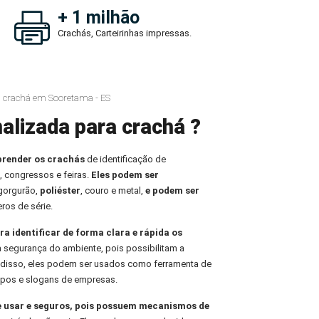
+ 1 milhão
Crachás, Carteirinhas impressas.
a crachá em Sooretama - ES
alizada para crachá ?
prender os crachás
de identificação de
, congressos e feiras.
Eles podem ser
 gorgurão,
poliéster
, couro e metal,
e podem ser
ros de série.
ra identificar de forma clara e rápida os
 a segurança do ambiente, pois possibilitam a
m disso, eles podem ser usados como ferramenta de
tipos e slogans de empresas.
e usar e seguros, pois possuem mecanismos de