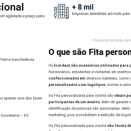
ional
+ 8 mil
Empresas atendidas em todo país.
om agilidade e preço justo.
Fita personalizada par
O que são Fita person
 Termo-transferência
Os
{cordao) são acessórios utilizados para 
funcionários, estudantes e visitantes em eventos
confeccionados em
diversos materiais, como
personalizados com logotipos
, nomes e núme
Os Fita personalizada para crachá são
ideais pa
) ou apenas uma das faces
participantes de um evento
, além de garantir
identificação de pessoas não autorizadas. Alé
marketing, pois possibilitam a exibição de logo
m Sooretama – ES
Os Fita personalizada para crachá
são fáceis d