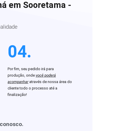
chá em Sooretama -
alidade
04.
Por fim, seu pedido irá para
produção, onde
você poderá
acompanhar
através de nossa área do
cliente todo o processo até a
finalização!
 conosco.