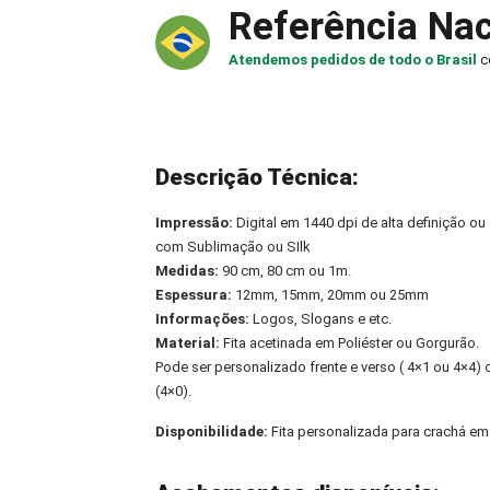
Referência Nac
Atendemos pedidos de todo o Brasil
c
Descrição Técnica:
Impressão:
Digital em 1440 dpi de alta definição ou
com Sublimação ou SIlk
Medidas:
90 cm, 80 cm ou 1m.
Espessura:
12mm, 15mm, 20mm ou 25mm
Informações:
Logos, Slogans e etc.
Material:
Fita acetinada em Poliéster ou Gorgurão.
Pode ser personalizado frente e verso ( 4×1 ou 4×4
(4×0).
Disponibilidade:
Fita personalizada para crachá e