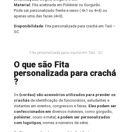
Material:
Fita acetinada em Poliéster ou Gorgurão.
Pode ser personalizado frente e verso ( 4×1 ou 4×4) ou
apenas uma das faces (4×0).
Disponibilidade:
Fita personalizada para crachá em Taió –
SC
Fita personalizada para crachá em Taió - SC
O que são Fita
personalizada para crachá
?
Os
{cordao) são acessórios utilizados para prender os
crachás
de identificação de funcionários, estudantes e
visitantes em eventos, congressos e feiras.
Eles podem ser
confeccionados em
diversos materiais, como gorgurão,
poliéster
, couro e metal,
e podem ser personalizados
com logotipos
, nomes e números de série.