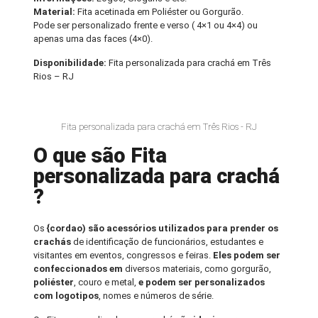
Material:
Fita acetinada em Poliéster ou Gorgurão.
Pode ser personalizado frente e verso ( 4×1 ou 4×4) ou
apenas uma das faces (4×0).
Disponibilidade:
Fita personalizada para crachá em Três
Rios – RJ
Fita personalizada para crachá em Três Rios - RJ
O que são Fita
personalizada para crachá
?
Os
{cordao) são acessórios utilizados para prender os
crachás
de identificação de funcionários, estudantes e
visitantes em eventos, congressos e feiras.
Eles podem ser
confeccionados em
diversos materiais, como gorgurão,
poliéster
, couro e metal,
e podem ser personalizados
com logotipos
, nomes e números de série.