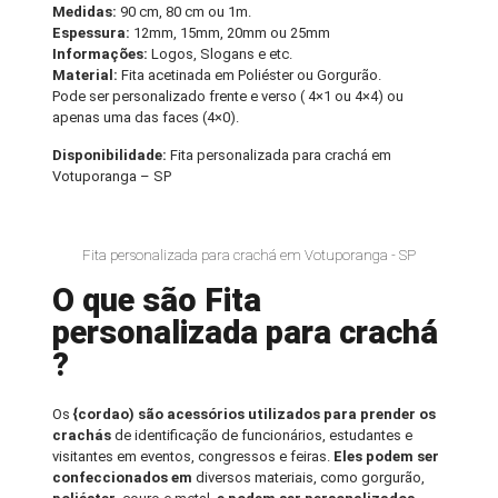
Medidas:
90 cm, 80 cm ou 1m.
Espessura:
12mm, 15mm, 20mm ou 25mm
Informações:
Logos, Slogans e etc.
Material:
Fita acetinada em Poliéster ou Gorgurão.
Pode ser personalizado frente e verso ( 4×1 ou 4×4) ou
apenas uma das faces (4×0).
Disponibilidade:
Fita personalizada para crachá em
Votuporanga – SP
Fita personalizada para crachá em Votuporanga - SP
O que são Fita
personalizada para crachá
?
Os
{cordao) são acessórios utilizados para prender os
crachás
de identificação de funcionários, estudantes e
visitantes em eventos, congressos e feiras.
Eles podem ser
confeccionados em
diversos materiais, como gorgurão,