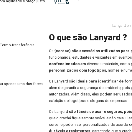
om agilidade e preço justo.
Lanyard em
O que são Lanyard ?
 Termo-transferência
Os
{cordao) são acessórios utilizados para 
funcionários, estudantes e visitantes em eventos
confeccionados em
diversos materiais, como
personalizados com logotipos
, nomes e núme
Os Lanyard são
ideais para identificar de fo
) ou apenas uma das faces
além de garantir a segurança do ambiente, pois 
autorizadas. Além disso, eles podem ser usados
exibição de logotipos e slogans de empresas.
Os Lanyard
são fáceis de usar e seguros, po
que o crachá fique sempre visível e não caia. E
cores, e podem ser personalizados de acordo co
duráveis e resistentes
, garantindo que o crachá