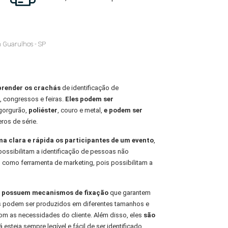
 Guarulhos - SP
prender os crachás
de identificação de
, congressos e feiras.
Eles podem ser
 gorgurão,
poliéster
, couro e metal,
e podem ser
ros de série.
rma clara e rápida os participantes de um evento
,
possibilitam a identificação de pessoas não
 como ferramenta de marketing, pois possibilitam a
is possuem mecanismos de fixação
que garantem
les podem ser produzidos em diferentes tamanhos e
m as necessidades do cliente. Além disso, eles
são
 esteja sempre legível e fácil de ser identificado.