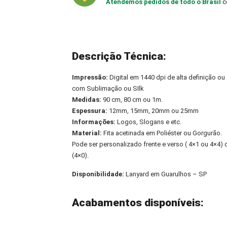
Atendemos pedidos de todo o Brasil
c
Descrição Técnica:
Impressão:
Digital em 1440 dpi de alta definição ou
com Sublimação ou SIlk
Medidas:
90 cm, 80 cm ou 1m.
Espessura:
12mm, 15mm, 20mm ou 25mm
Informações:
Logos, Slogans e etc.
Material:
Fita acetinada em Poliéster ou Gorgurão.
Pode ser personalizado frente e verso ( 4×1 ou 4×4
(4×0).
Disponibilidade:
Lanyard em Guarulhos – SP
Acabamentos disponíveis: