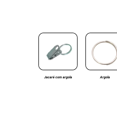
Argola
Jacaré com argola