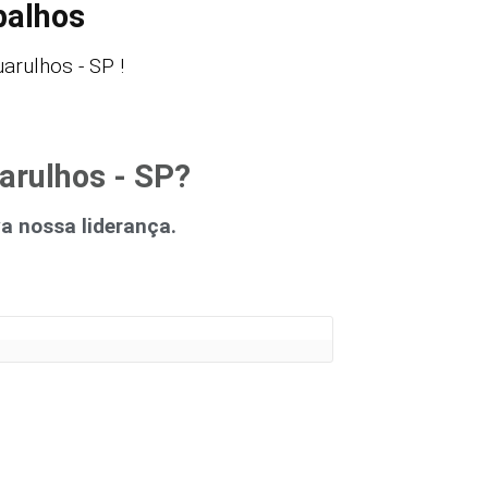
balhos
rulhos - SP !
arulhos - SP?
 nossa liderança.