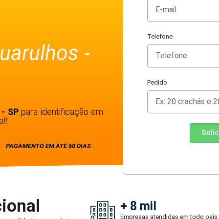
Telefone
uarulhos -
Pedido
 - SP
para identificação em
l!
Soli
PAGAMENTO EM ATÉ 60 DIAS
ional
+ 8 mil
Empresas atendidas em todo país.