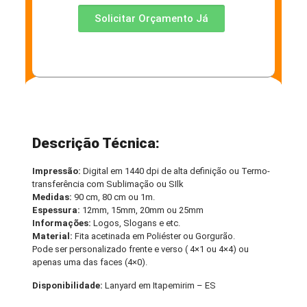
Solicitar Orçamento Já
Descrição Técnica:
Impressão:
Digital em 1440 dpi de alta definição ou Termo-
transferência com Sublimação ou SIlk
Medidas:
90 cm, 80 cm ou 1m.
Espessura:
12mm, 15mm, 20mm ou 25mm
Informações:
Logos, Slogans e etc.
Material:
Fita acetinada em Poliéster ou Gorgurão.
Pode ser personalizado frente e verso ( 4×1 ou 4×4) ou
apenas uma das faces (4×0).
Disponibilidade:
Lanyard em Itapemirim – ES