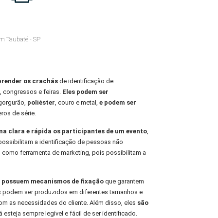
m Taubaté - SP
prender os crachás
de identificação de
, congressos e feiras.
Eles podem ser
 gorgurão,
poliéster
, couro e metal,
e podem ser
ros de série.
rma clara e rápida os participantes de um evento
,
possibilitam a identificação de pessoas não
 como ferramenta de marketing, pois possibilitam a
is possuem mecanismos de fixação
que garantem
les podem ser produzidos em diferentes tamanhos e
m as necessidades do cliente. Além disso, eles
são
 esteja sempre legível e fácil de ser identificado.