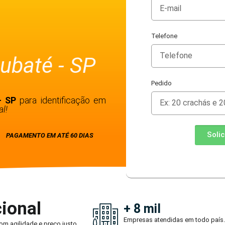
Telefone
ubaté - SP
Pedido
 - SP
para identificação em
l!
Soli
PAGAMENTO EM ATÉ 60 DIAS
ional
+ 8 mil
Empresas atendidas em todo país.
om agilidade e preço justo.