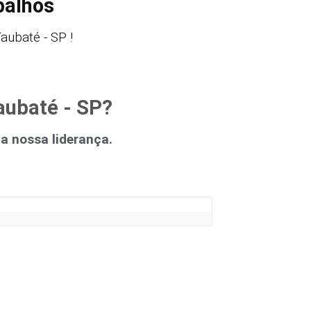
balhos
ubaté - SP !
aubaté - SP?
 nossa liderança.