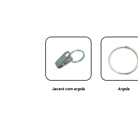
Argola
Jacaré com argola