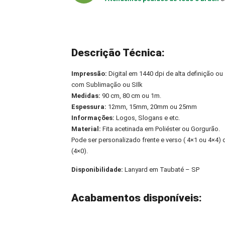
Descrição Técnica:
Impressão:
Digital em 1440 dpi de alta definição ou
com Sublimação ou SIlk
Medidas:
90 cm, 80 cm ou 1m.
Espessura:
12mm, 15mm, 20mm ou 25mm
Informações:
Logos, Slogans e etc.
Material:
Fita acetinada em Poliéster ou Gorgurão.
Pode ser personalizado frente e verso ( 4×1 ou 4×4
(4×0).
Disponibilidade:
Lanyard em Taubaté – SP
Acabamentos disponíveis: