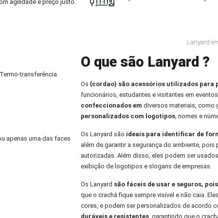
om agilidade e preço justo.
Lanyard em
O que são Lanyard ?
 Termo-transferência
Os
{cordao) são acessórios utilizados para 
funcionários, estudantes e visitantes em eventos
confeccionados em
diversos materiais, como
personalizados com logotipos
, nomes e núme
Os Lanyard são
ideais para identificar de fo
) ou apenas uma das faces
além de garantir a segurança do ambiente, pois 
autorizadas. Além disso, eles podem ser usados
exibição de logotipos e slogans de empresas.
Os Lanyard
são fáceis de usar e seguros, po
que o crachá fique sempre visível e não caia. E
cores, e podem ser personalizados de acordo co
duráveis e resistentes
, garantindo que o crachá