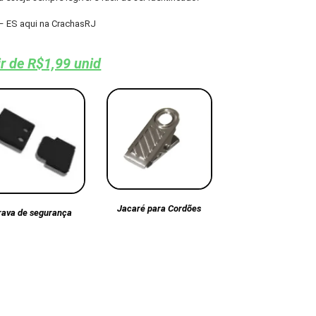
– ES aqui na CrachasRJ
ir de R$1,99 unid
Jacaré para Cordões
rava de segurança