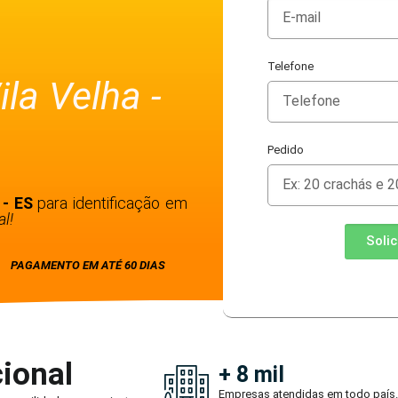
Telefone
la Velha -
Pedido
 - ES
para identificação em
l!
Soli
PAGAMENTO EM ATÉ 60 DIAS
ional
+ 8 mil
Empresas atendidas em todo país.