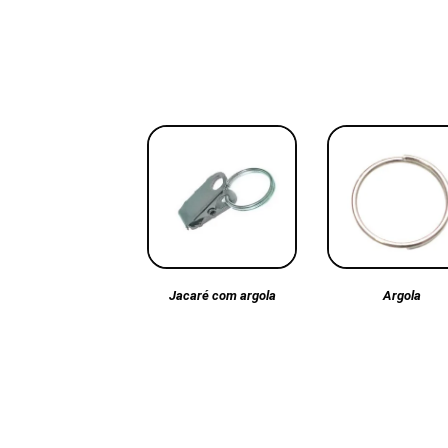
Argola
Jacaré com argola