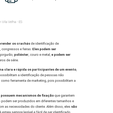
 Vila Velha - ES
prender os crachás
de identificação de
, congressos e feiras.
Eles podem ser
 gorgurão,
poliéster
, couro e metal,
e podem ser
ros de série.
rma clara e rápida os participantes de um evento
,
possibilitam a identificação de pessoas não
 como ferramenta de marketing, pois possibilitam a
is possuem mecanismos de fixação
que garantem
les podem ser produzidos em diferentes tamanhos e
m as necessidades do cliente. Além disso, eles
são
 esteja sempre legível e fácil de ser identificado.